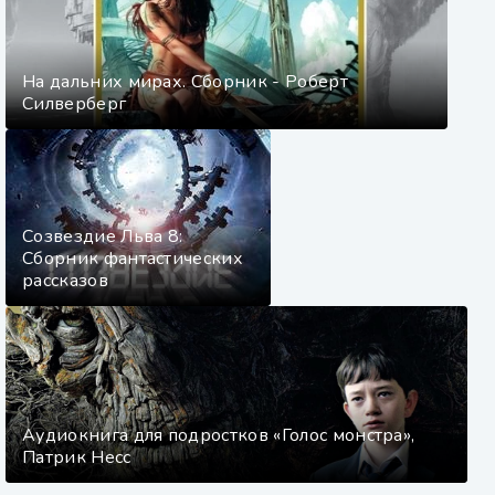
На дальних мирах. Сборник - Роберт
Силверберг
Созвездие Льва 8:
Сборник фантастических
рассказов
Аудиокнига для подростков «Голос монстра»,
Патрик Несс