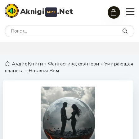
Aknigi
.Net
MP3
АудиоКниги
»
Фантастика, фэнтези
» Умирающая
планета - Наталья Вем