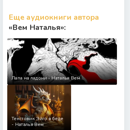
Еще аудиокниги автора
«Вем Наталья»:
Лапа на ладони - Наталья Вем
Текстовик Эйго в беде
- Наталья Вем