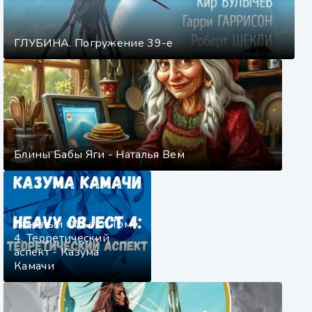
ГЛУБИНА. Погружение 39-е
Блины Бабы Яги - Наталья Вем
Тяжелый Объект. Том
4. Теоретический
аспект - Казума
Камачи