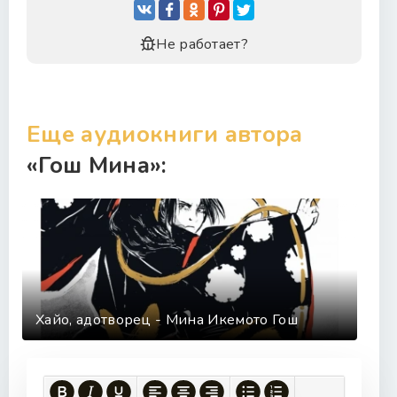
29
30
Не работает?
31
Еще аудиокниги автора
«Гош Мина»:
Хайо, адотворец - Мина Икемото Гош