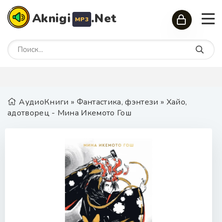
Aknigi
.Net
MP3
АудиоКниги
»
Фантастика, фэнтези
» Хайо,
адотворец - Мина Икемото Гош