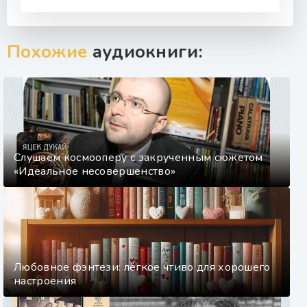
Похожие
аудиокниги:
Слушаем космооперу с закрученным сюжетом
«Идеальное несовершенство»
Любовное фэнтези: лёгкое чтиво для хорошего
настроения