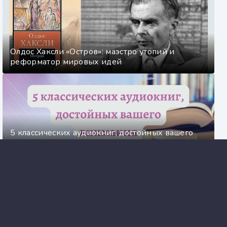
Олдос Хаксли «Остров»: маэстро утопий и
реформатор мировых идей
5 классических аудиокниг, достойных вашего
внимания
Искажение - Цезарий Збешховский