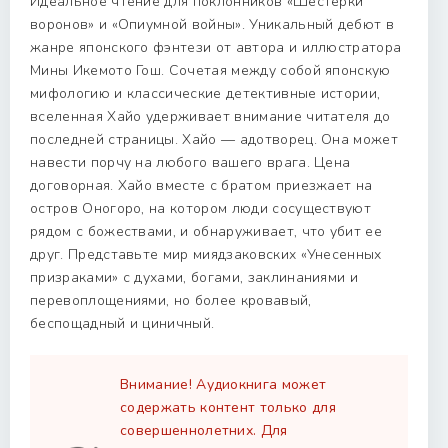
Идеальное чтение для поклонников «Шестерки
воронов» и «Опиумной войны». Уникальный дебют в
жанре японского фэнтези от автора и иллюстратора
Мины Икемото Гош. Сочетая между собой японскую
мифологию и классические детективные истории,
вселенная Хайо удерживает внимание читателя до
последней страницы. Хайо — адотворец. Она может
навести порчу на любого вашего врага. Цена
договорная. Хайо вместе с братом приезжает на
остров Оногоро, на котором люди сосуществуют
рядом с божествами, и обнаруживает, что убит ее
друг. Представьте мир миядзаковских «Унесенных
призраками» с духами, богами, заклинаниями и
перевоплощениями, но более кровавый,
беспощадный и циничный.
Внимание! Аудиокнига может
содержать контент только для
совершеннолетних. Для