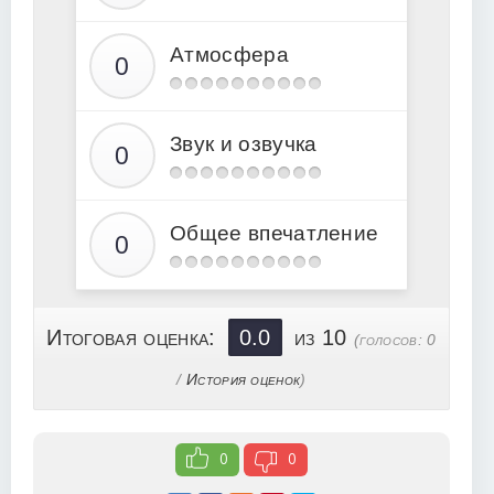
15
Атмосфера
16
17
18
Звук и озвучка
19
20
21
Общее впечатление
22
23
24
Итоговая оценка:
0.0
из 10
(голосов:
0
25
/
История оценок
)
26
27
0
0
28