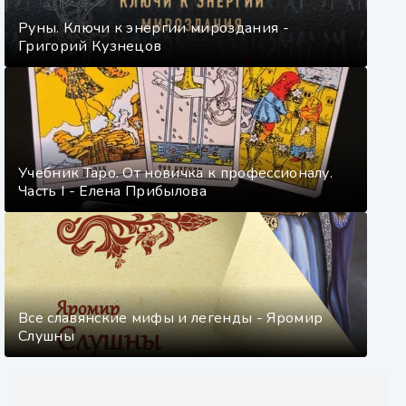
Руны. Ключи к энергии мироздания -
Григорий Кузнецов
Учебник Таро. От новичка к профессионалу.
Часть I - Елена Прибылова
Все славянские мифы и легенды - Яромир
Слушны