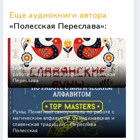
Еще аудиокниги автора
«Полесская Переслава»:
Славянские руны. Толкование древних
символов и ритуалов. Самоучитель по
работе с магическим алфавит - Полесская
Переслава
Руны. Понятный самоучитель по работе с
магическим алфавитом. Скандинавская и
славянская традиции - Переслава
Полесская