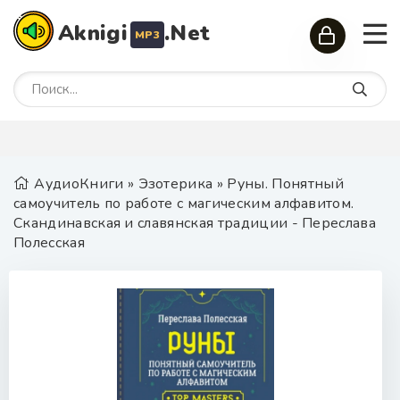
Aknigi
.Net
MP3
АудиоКниги
»
Эзотерика
» Руны. Понятный
самоучитель по работе с магическим алфавитом.
Скандинавская и славянская традиции - Переслава
Полесская