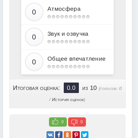
15
Атмосфера
16
17
18
Звук и озвучка
19
20
21
Общее впечатление
22
23
24
Итоговая оценка:
0.0
из 10
(голосов:
0
25
/
История оценок
)
26
27
0
0
28
29