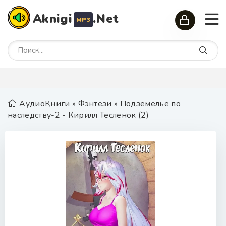
Aknigi
.Net
MP3
АудиоКниги
»
Фэнтези
» Подземелье по
наследству-2 - Кирилл Тесленок (2)