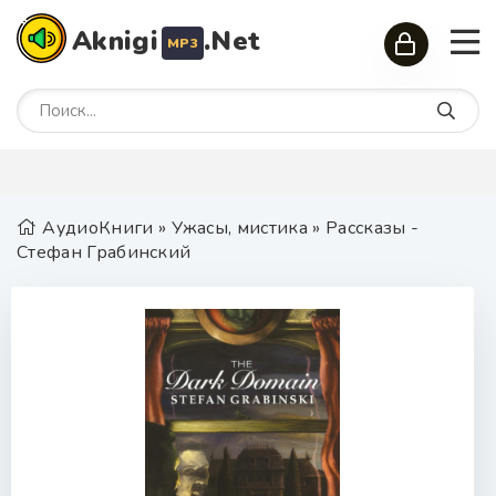
Aknigi
.Net
MP3
АудиоКниги
»
Ужасы, мистика
» Рассказы -
Стефан Грабинский