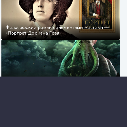
Философский роман с элементами мистики —
«Портрет Дориана Грея»
Аудиокниги Говарда Лавкрафта
Аудиокнига «Возраст зрелости» Жан-Поль
Сартра