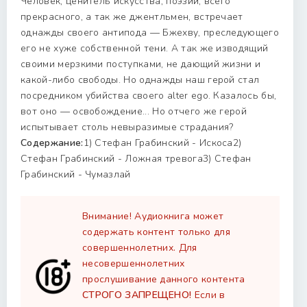
Человек, ценитель искусства, поэзии, всего
прекрасного, а так же джентльмен, встречает
однажды своего антипода — Бжехву, преследующего
его не хуже собственной тени. А так же изводящий
своими мерзкими поступками, не дающий жизни и
какой-либо свободы. Но однажды наш герой стал
посредником убийства своего alter ego. Казалось бы,
вот оно — освобождение... Но отчего же герой
испытывает столь невыразимые страдания?
Содержание:
1) Стефан Грабинский - Искоса2)
Стефан Грабинский - Ложная тревога3) Стефан
Грабинский - Чумазлай
Внимание! Аудиокнига может
содержать контент только для
совершеннолетних. Для
несовершеннолетних
прослушивание данного контента
СТРОГО ЗАПРЕЩЕНО!
Если в