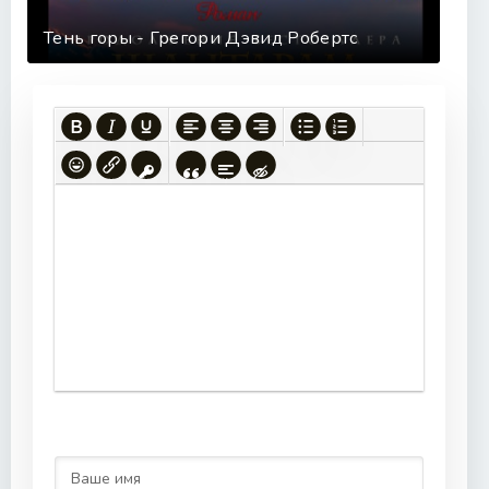
Тень горы - Грегори Дэвид Робертс