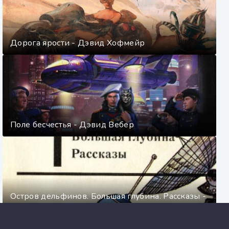
Дорога ярости - Дэвид Хофмейр
Поле бесчестья - Дэвид Вебер
Остров дельфинов. Большая глубина. Рассказы -
Артур Кларк