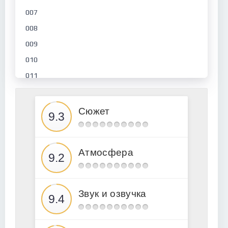
007
008
009
010
011
012
013
Сюжет
014
015
Атмосфера
016
017
018
Звук и озвучка
019
020