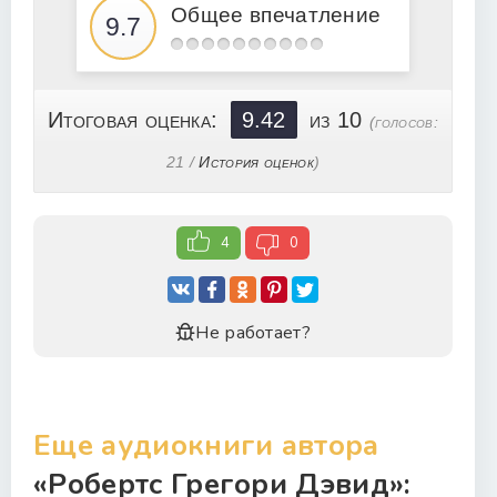
021
Общее впечатление
022
023
024
Итоговая оценка:
9.42
из 10
(голосов:
025
21
/
История оценок
)
026
027
4
0
028
029
030
Не работает?
031
032
033
Еще аудиокниги автора
034
«Робертс Грегори Дэвид»:
035