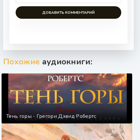
ДОБАВИТЬ КОММЕНТАРИЙ
Похожие
аудиокниги:
Тень горы - Грегори Дэвид Робертс