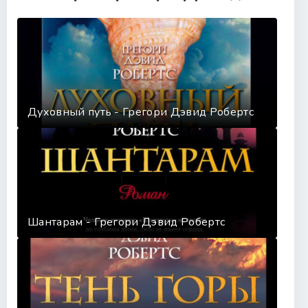
036
037
038
039
040
Духовный путь - Грегори Дэвид Робертс
041
042
Шантарам - Грегори Дэвид Робертс