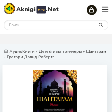
Aknigi
.Net
MP3
АудиоКниги
»
Детективы, триллеры
» Шантарам
- Грегори Дэвид Робертс