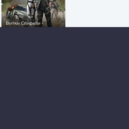
Витки Спирали -
Виктор Моключенко
S.T.A.L.K.E.R. Охота - Михаил Ларин
Плавание в холодной воде. Как
сделать первый шаг к здоровью,
счастью и крепкому иммунитету -
Сусанна Сёберг