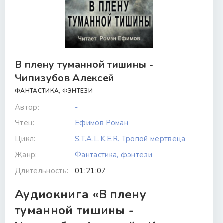
В плену туманной тишины -
Чипизубов Алексей
ФАНТАСТИКА, ФЭНТЕЗИ
Автор:
-
Чтец:
Ефимов Роман
Цикл:
S.T.A.L.K.E.R. Тропой мертвеца
Жанр:
Фантастика, фэнтези
Длительность:
01:21:07
Аудиокнига «В плену
туманной тишины -