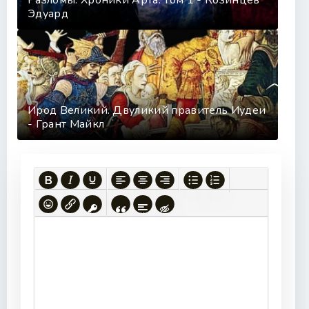
Разломы. Хроники Арта. Том 1 - Козинцев
Эдуард
Ирод Великий. Двуликий правитель Иудеи
- Грант Майкл