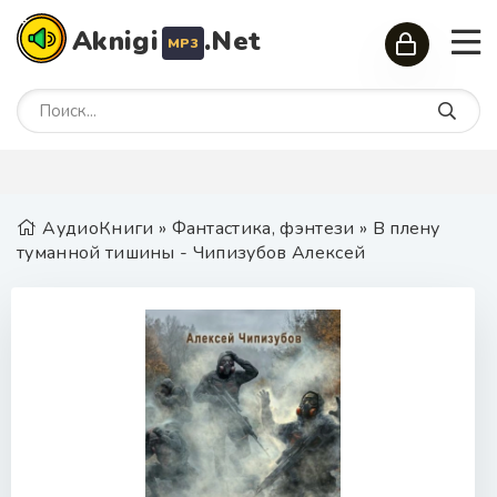
Aknigi
.Net
MP3
АудиоКниги
»
Фантастика, фэнтези
» В плену
туманной тишины - Чипизубов Алексей