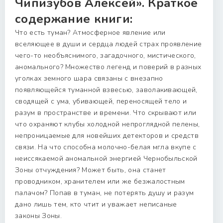
Чипизубов Алексей». Краткое
содержание книги:
Что есть туман? Атмосферное явление или
вселяющее в души и сердца людей страх проявление
чего-то необъяснимого, загадочного, мистического,
аномального? Множество легенд и поверий в разных
уголках земного шара связаны с внезапно
появляющейся туманной взвесью, заволакивающей,
сводящей с ума, убивающей, переносящей тело и
разум в пространстве и времени. Что скрывают или
что охраняют клубы холодной непроглядной пелены,
непроницаемые для новейших детекторов и средств
связи. На что способна молочно-белая мгла вкупе с
неиссякаемой аномальной энергией Чернобыльской
Зоны отчуждения? Может быть, она станет
проводником, хранителем или же безжалостным
палачом? Попав в туман, не потерять душу и разум
дано лишь тем, кто чтит и уважает неписаные
законы Зоны.