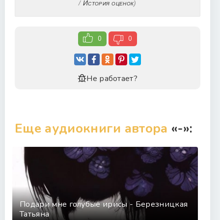
/
История оценок
)
0
0
Не работает?
Еще аудиокниги автора
«-»:
Подари мне голубые ирисы - Березницкая
Татьяна