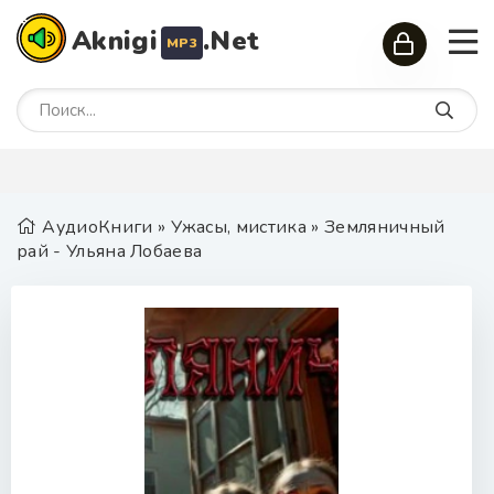
Aknigi
.Net
MP3
АудиоКниги
»
Ужасы, мистика
» Земляничный
рай - Ульяна Лобаева