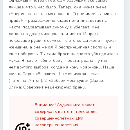
Однажды я потерял ее. Сам разрушил все самое
лучшее, что у нас было. Теперь она чужая жена.
«Аверин, не лезь в мою жизнь! Ты не имеешь никого
права!» – раздраженно кидает она мне, встает с
места, подхватывает сумочку и убегает. Мне
довольно доходчиво указали место. И вроде
некрасиво рушить семью. Но это когда жена – чужая
женщина, а она – моя! Я беспринципная сволочь и
еще поборюсь. Ты сама бросишь своего ублюдочного
мужа. Я нагло тебя отберу. Прости, родная, у меня
нет другого выбора, когда на кону моя жизнь. Наша
жизнь.Серия «Бывшие»: 1. «Моя чужая жена»
(Татьяна, Антон); 2. «Забери мою душа» (Захар,
Элина).Содержит нецензурную брань.
Внимание! Аудиокнига может
содержать контент только для
совершеннолетних. Для
несовершеннолетних