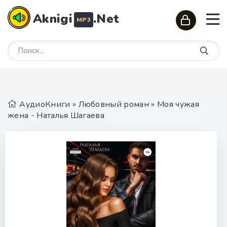
Aknigi
.Net
MP3
АудиоКниги
»
Любовный роман
» Моя чужая
жена - Наталья Шагаева