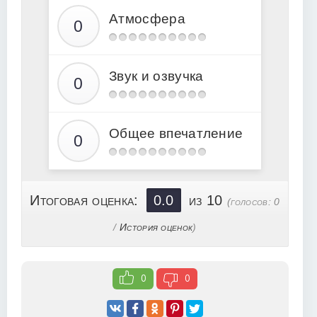
Атмосфера
16
17
18
Звук и озвучка
19
20
21
Общее впечатление
22
23
24
Итоговая оценка:
0.0
из 10
(голосов:
0
25
/
История оценок
)
26
27
0
0
28
29