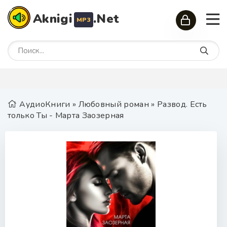
Aknigi
.Net
MP3
АудиоКниги
»
Любовный роман
» Развод. Есть
только Ты - Марта Заозерная