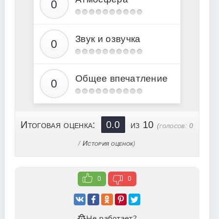
16
17
18
Звук и озвучка
19
20
21
Общее впечатление
22
23
24
Итоговая оценка:
0.0
из 10
(голосов:
0
25
/
История оценок
)
26
27
0
0
28
29
30
Не работает?