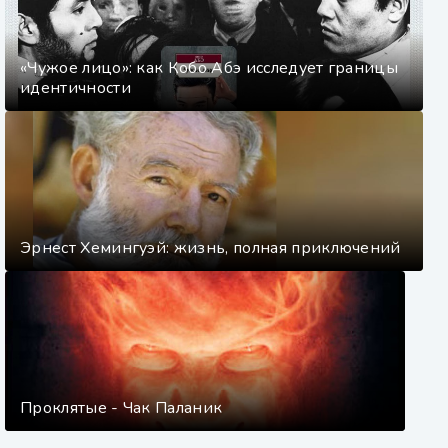
«Чужое лицо»: как Кобо Абэ исследует границы
идентичности
Эрнест Хемингуэй: жизнь, полная приключений
Проклятые - Чак Паланик