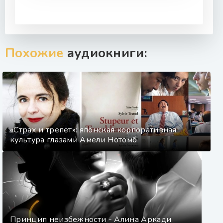
Похожие
аудиокниги:
«Страх и трепет»: японская корпоративная
культура глазами Амели Нотомб
Принцип неизбежности - Алина Аркади