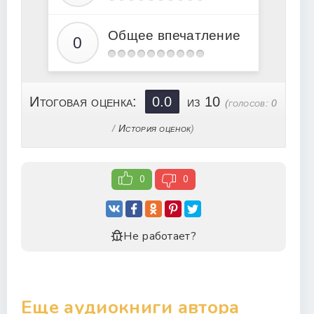
Глава 20
Глава 21
Общее впечатление
Глава 22
Глава 23
Глава 24
Итоговая оценка:
0.0
из 10
(голосов:
0
Глава 25
/
История оценок
)
Глава 26
Глава 27
0
0
Глава 28
Глава 29
Глава 30
Не работает?
Глава 31
Еще аудиокниги автора