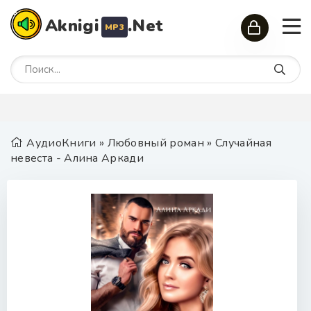
Aknigi
.Net
MP3
АудиоКниги
»
Любовный роман
» Случайная
невеста - Алина Аркади