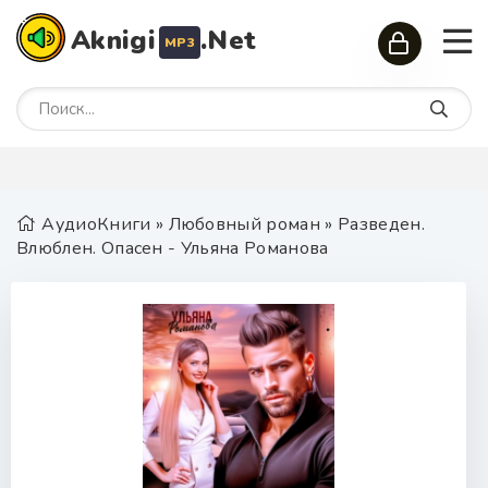
Aknigi
.Net
MP3
АудиоКниги
»
Любовный роман
» Разведен.
Влюблен. Опасен - Ульяна Романова