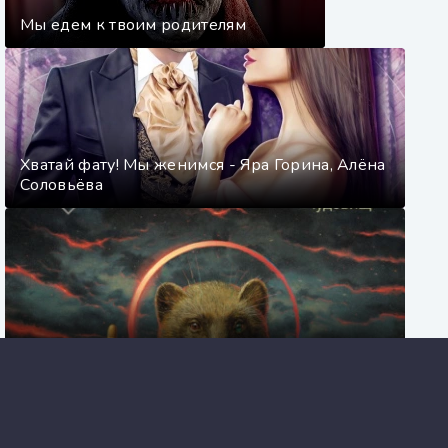
Мы едем к твоим родителям
Хватай фату! Мы женимся - Яра Горина, Алёна
Соловьёва
Комитет охраны мостов - Дмитрий Захаров