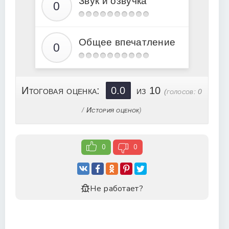
Звук и озвучка
19
20
21
Общее впечатление
22
23
24
Итоговая оценка:
0.0
из 10
(голосов:
0
25
/
История оценок
)
26
27
0
0
28
Не работает?