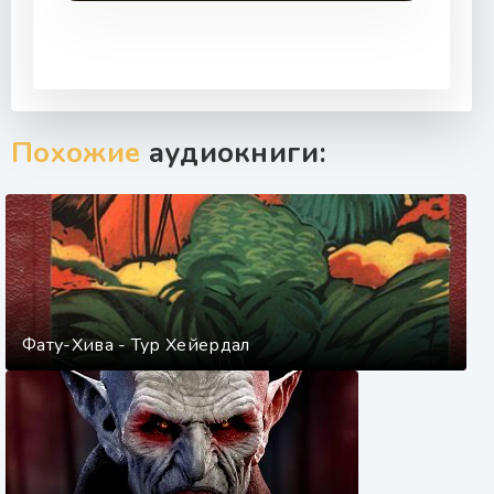
Похожие
аудиокниги:
Фату-Хива - Тур Хейердал