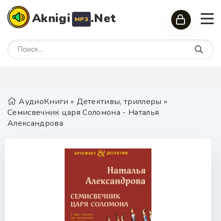
Aknigi
.Net
MP3
АудиоКниги
»
Детективы, триллеры
»
Семисвечник царя Соломона - Наталья
Александрова