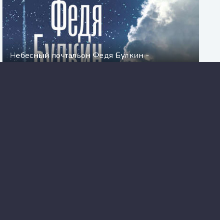
Небесный почтальон Федя Булкин -
Александра Николаенко
Бородатая женщина желает
познакомиться - Наталья Александрова
Донорство и его последствия: «Ангел для