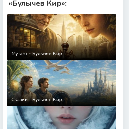
«Булычев Кир»:
Мутант - Булычев Кир
Сказки - Булычев Кир