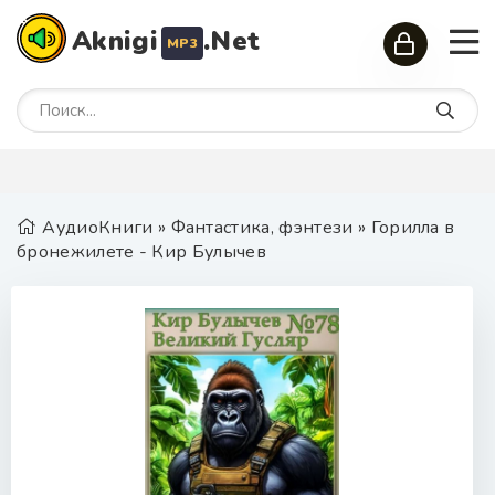
Aknigi
.Net
MP3
АудиоКниги
»
Фантастика, фэнтези
» Горилла в
бронежилете - Кир Булычев