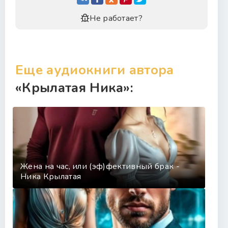
30
Не работает?
31
32
Еще аудиокниги автора
«Крылатая Ника»:
Жена на час, или (эф)фективный брак -
Ника Крылатая