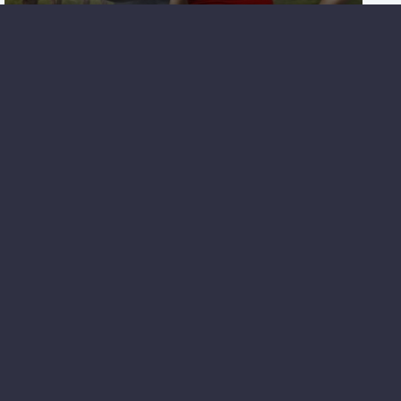
Клубничные каникулы - Ника Крылатая
Мышка так мышка, мой котик - Ника Крылатая
Клуб ракалий. Круг замкнулся - Джонатан Коу