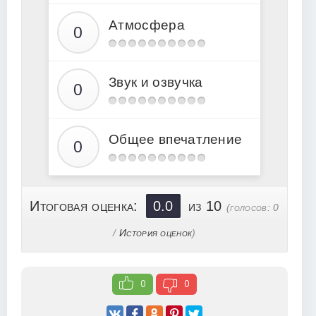
15
Атмосфера
16
17
18
Звук и озвучка
19
20
21
Общее впечатление
22
23
24
Итоговая оценка:
0.0
из 10
(голосов:
0
25
/
История оценок
)
26
27
0
0
28
29