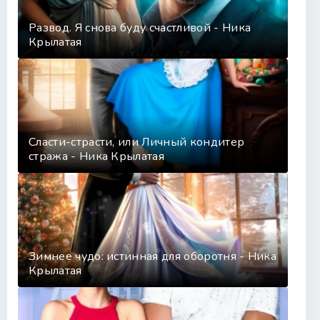
Развод. Я снова буду счастливой - Ника
Крылатая
Сласти-страсти, или Личный кондитер
стража - Ника Крылатая
Зимнее чудо: истинная для оборотня - Ника
Крылатая