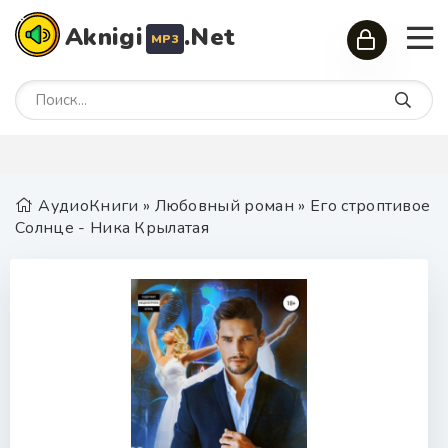
Aknigi
.Net
MP3
АудиоКниги
»
Любовный роман
» Его строптивое
Солнце - Ника Крылатая