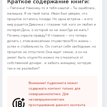
Краткое содержание книги:
– Папочка! Наконец-то я тебя нашла! – Ты ошиблась,
малышка. Я не твой папа…Иван был уверен, что
прошлое осталось позади. Но одна встреча – и его
мир рушится.Девочка с глазами той, кого он любил и
потерял.Дочь, о которой он не знал.Где её мать?
Почему скрыла правду? И главное – что теперь
делать с этим внезапным отцовством?Его жизнь –
успех и стабильность. Он считал себя свободным, но
прошлое не отпустило.Она ищет семью, а он не
умеет быть отцом.Но можно ли отказаться от
собственной дочери… и забыть женщину, которую
так и не разлюбил?
Внимание! Аудиокнига может
содержать контент только для
совершеннолетних. Для
несовершеннолетних
прослушивание данного контента