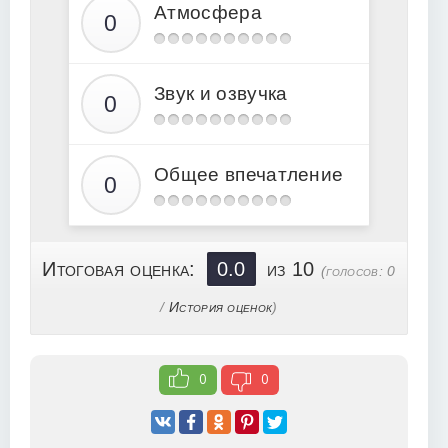
Атмосфера
16
17
18
Звук и озвучка
19
20
21
Общее впечатление
22
23
24
Итоговая оценка:
0.0
из 10
(голосов:
0
25
/
История оценок
)
26
27
0
0
28
29