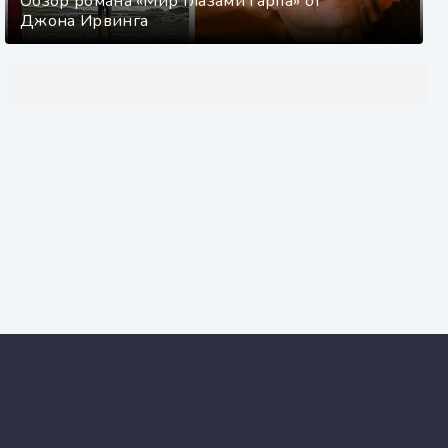
Обзор романа «Мир глазами Гарпа» от
Джона Ирвинга