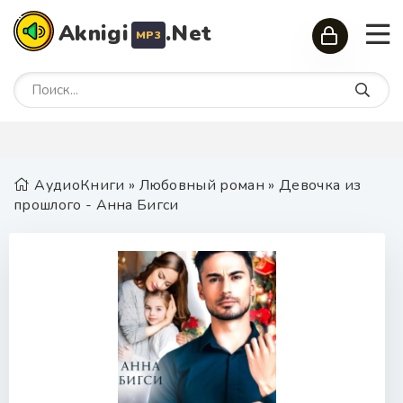
Aknigi
.Net
MP3
АудиоКниги
»
Любовный роман
» Девочка из
прошлого - Анна Бигси