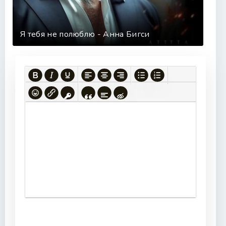
Я тебя не полюблю - Анна Бигси