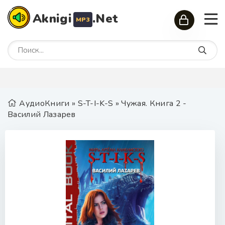
Aknigi
.Net
MP3
АудиоКниги
»
S-T-I-K-S
» Чужая. Книга 2 -
Василий Лазарев