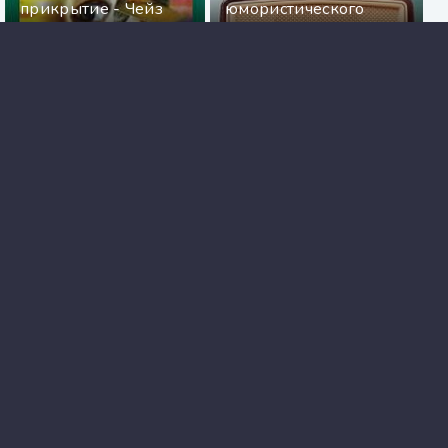
прикрытие - Чейз
юмористического
Джеймс Хедли
рассказа
Целую, мистер Ротшильд - Ви Киланд
Аудиокнига «Гордость и предубеждение»,
Джейн Остин