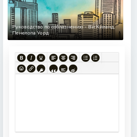
Руководство по соблазнению - Ви Киланд,
Пенелопа Уорд