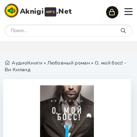
Aknigi
.Net
MP3
АудиоКниги
»
Любовный роман
» О, мой босс! -
Ви Киланд