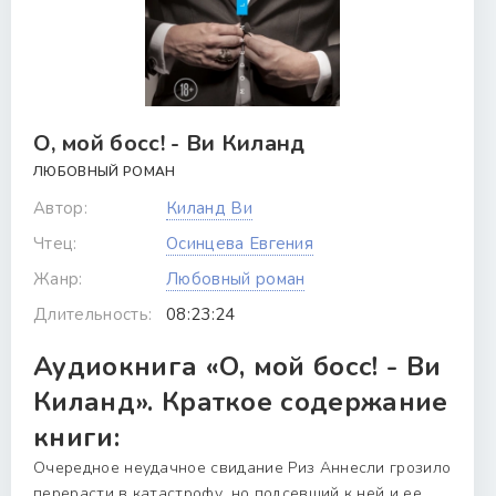
О, мой босс! - Ви Киланд
ЛЮБОВНЫЙ РОМАН
Автор:
Киланд Ви
Чтец:
Осинцева Евгения
Жанр:
Любовный роман
Длительность:
08:23:24
Аудиокнига «О, мой босс! - Ви
Киланд». Краткое содержание
книги:
Очередное неудачное свидание Риз Аннесли грозило
перерасти в катастрофу, но подсевший к ней и ее