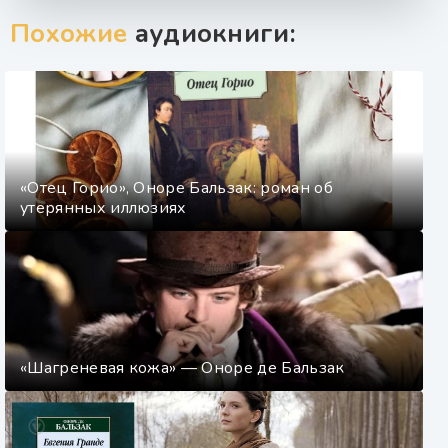
Похожие
аудиокниги:
«Отец Горио», Оноре Бальзак: роман об
утерянных иллюзиях
«Шагреневая кожа» — Оноре де Бальзак