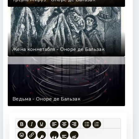
Жена коннетабля - Оноре де Бальзак
Ведьма - Оноре де Бальзак