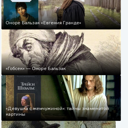
Оноре Бальзак «Евгения Гранде»
«Гобсек» — Оноре Бальзак
«Девушка с жемчужиной»: тайны знаменитой
картины