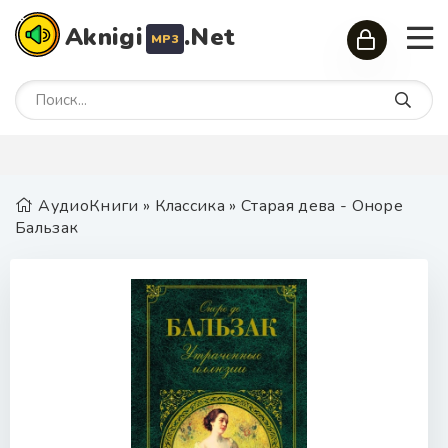
Aknigi
.Net
MP3
АудиоКниги
»
Классика
» Старая дева - Оноре
Бальзак