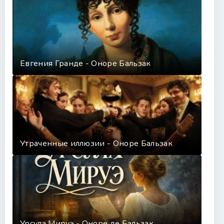
Евгения Гранде - Оноре Бальзак
Утраченные иллюзии - Оноре Бальзак
Урсула Мируэ - Оноре де Бальзак