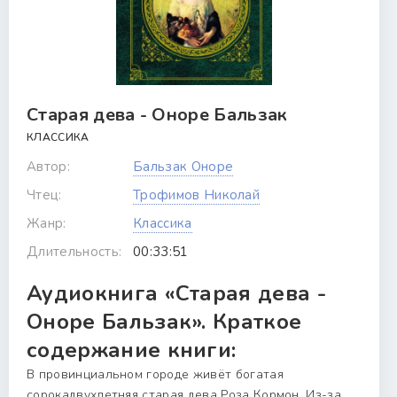
Старая дева - Оноре Бальзак
КЛАССИКА
Автор:
Бальзак Оноре
Чтец:
Трофимов Николай
Жанр:
Классика
Длительность:
00:33:51
Аудиокнига «Старая дева -
Оноре Бальзак». Краткое
содержание книги:
В провинциальном городе живёт богатая
сорокадвухлетняя старая дева Роза Кормон. Из-за