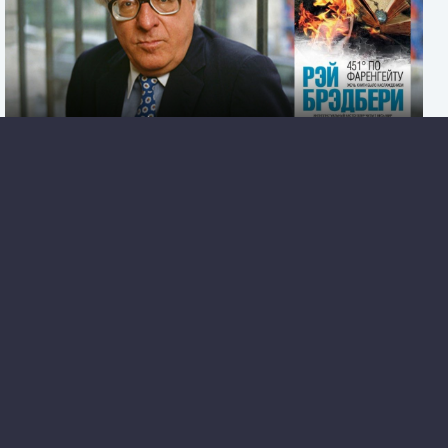
«451 градус по Фаренгейту», Рэй Брэдбери
Слушайте онлайн аудиокниги жанра классика